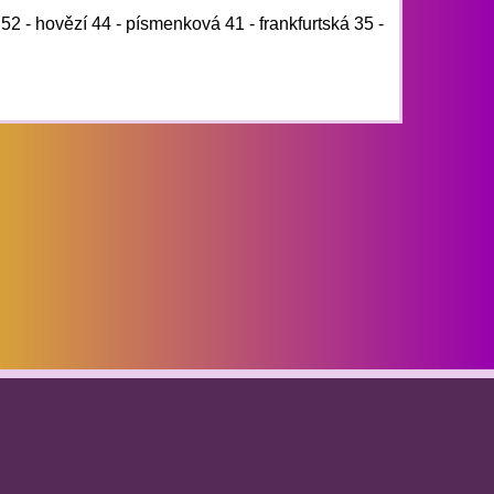
52 - hovězí 44 - písmenková 41 - frankfurtská 35 -