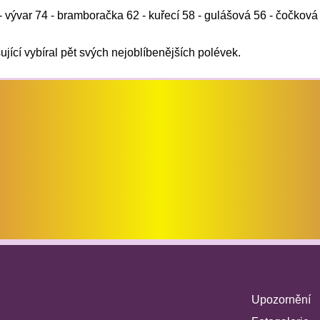
 vývar 74 - bramboračka 62 - kuřecí 58 - gulášová 56 - čočková 
2
jící vybíral pět svých nejoblíbenějších polévek.
Upozornění