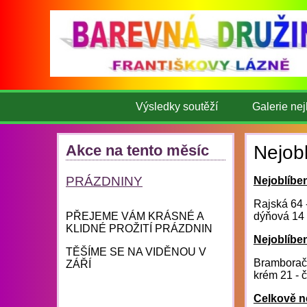
Výsledky soutěží
Galerie nej
Akce na tento měsíc
Nejobl
PRÁZDNINY
Nejoblíben
Rajská 64 
PŘEJEME VÁM KRÁSNÉ A
dýňová 14
KLIDNÉ PROŽITÍ PRÁZDNIN
Nejoblíben
TĚŠÍME SE NA VIDĚNOU V
Bramboračka
ZÁŘÍ
krém 21 - 
Celkově ne