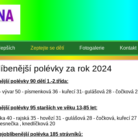
lepších
Zeptejte se dětí
Fotogalerie
Kontakt
íbenější polévky za rok 2024
ější polévky 90 dětí 1.-2.třída:
- vývar 50 - písmenková 36 - kuřecí 31- gulášová 28 - čočková 2
ější polévky 95 starších ve věku 13-85 let:
 40 - rajská 35 - hovězí 31 - gulášová 28 - čočková, kuřecí 27 
česnečka , knedlíčková 20
joblíbenější polévka 185 strávníků: