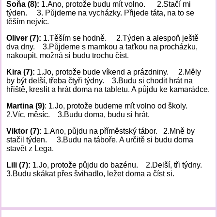
Soňa (8):
1.Ano, protože budu mít volno. 2.Stačí mi
týden. 3. Půjdeme na vycházky. Přijede táta, na to se
těším nejvíc.
Oliver (7):
1.Těším se hodně. 2.Týden a alespoň ještě
dva dny. 3.Půjdeme s mamkou a taťkou na procházku,
nakoupit, možná si budu trochu číst.
Kira (7):
1.Jo, protože bude víkend a prázdniny. 2.Měly
by být delší, třeba čtyři týdny. 3.Budu si chodit hrát na
hřiště, kreslit a hrát doma na tabletu. A půjdu ke kamarádce.
Martina (9)
: 1.Jo, protože budeme mít volno od školy.
2.Víc, měsíc. 3.Budu doma, budu si hrát.
Viktor (7):
1.Ano, půjdu na příměstský tábor. 2.Mně by
stačil týden. 3.Budu na táboře. A určitě si budu doma
stavět z Lega.
Lili (7):
1.Jo, protože půjdu do bazénu. 2.Delší, tři týdny.
3.Budu skákat přes švihadlo, ležet doma a číst si.