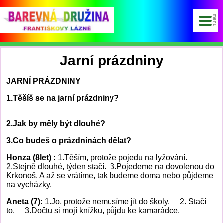
Jarní prázdniny
JARNÍ PRÁZDNINY
1.Těšíš se na jarní prázdniny?
2.Jak by měly být dlouhé?
3.Co budeš o prázdninách dělat?
Honza (8let) :
1.Těším, protože pojedu na lyžování.
2.Stejně dlouhé, týden stačí. 3.Pojedeme na dovolenou do
Krkonoš. A až se vrátíme, tak budeme doma nebo půjdeme
na vycházky.
Aneta (7):
1.Jo, protože nemusíme jít do školy. 2. Stačí
to. 3.Dočtu si mojí knížku, půjdu ke kamarádce.