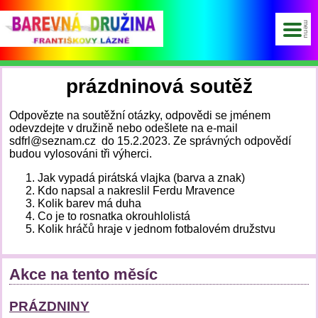
prázdninová soutěž
Odpovězte na soutěžní otázky, odpovědi se jménem
odevzdejte v družině nebo odešlete na e-mail
sdfrl@seznam.cz do 15.2.2023. Ze správných odpovědí
budou vylosováni tři výherci.
Jak vypadá pirátská vlajka (barva a znak)
Kdo napsal a nakreslil Ferdu Mravence
Kolik barev má duha
Co je to rosnatka okrouhlolistá
Kolik hráčů hraje v jednom fotbalovém družstvu
Akce na tento měsíc
PRÁZDNINY