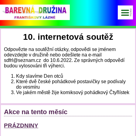
10. internetová soutěž
Odpovězte na soutěžní otázky, odpovědi se jménem
odevzdejte v družině nebo odešlete na e-mail
sdfrl@seznam.cz do 10.6.2022. Ze správných odpovědí
budou vylosováni tři výherci.
Kdy slavíme Den otců
Které dvě české pohádkové postavičky se podívaly
do vesmíru
Ve jakém městě žije komiksový pohádkový Čtyřlístek
Akce na tento měsíc
PRÁZDNINY