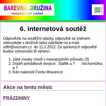
6. internetová soutěž
Odpovězte na soutěžní otázky, odpovědi se jménem
odevzdejte v družině nebo odešlete na e-mail
sdfrl@seznam.cz do 11.2.2022. Ze správných odpovědí
budou vylosováni tři výherci.
Jaké masky chodí v masopustním průvodu (3)
Doplň pohádkové dvojice: Štaflík a ? Vochomůrka
a ?
Kdo nakreslil Ferdu Mravence
Akce na tento měsíc
PRÁZDNINY