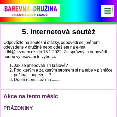
5. internetová soutěž
Odpovězte na soutěžní otázky, odpovědi se jménem
odevzdejte v družině nebo odešlete na e-mail
sdfrl@seznam.cz do 18.1.2022. Ze správných odpovědí
budou vylosováni tři výherci.
Jak se jmenovali Tři králové?
Pod kterým a za kterým stromem si na tebe v písničce
počíhají loupežníci?
Doplň rčení: Lež má .........
Akce na tento měsíc
PRÁZDNINY