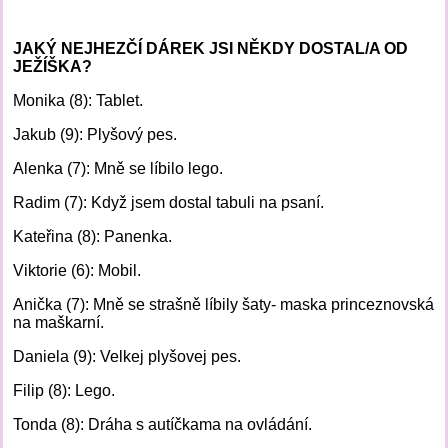
JAKÝ NEJHEZČÍ DÁREK JSI NĚKDY DOSTAL/A OD
JEŽÍŠKA?
Monika (8): Tablet.
Jakub (9): Plyšový pes.
Alenka (7): Mně se líbilo lego.
Radim (7): Když jsem dostal tabuli na psaní.
Kateřina (8): Panenka.
Viktorie (6): Mobil.
Anička (7): Mně se strašně líbily šaty- maska princeznovská
na maškarní.
Daniela (9): Velkej plyšovej pes.
Filip (8): Lego.
Tonda (8): Dráha s autíčkama na ovládání.